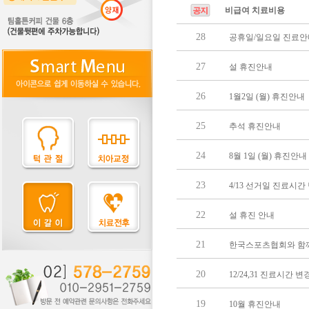
비급여 치료비용
28
공휴일/일요일 진료안
27
설 휴진안내
26
1월2일 (월) 휴진안내
25
추석 휴진안내
24
8월 1일 (월) 휴진안내
23
4/13 선거일 진료시
22
설 휴진 안내
21
한국스포츠협회와 함
20
12/24,31 진료시간 
19
10월 휴진안내